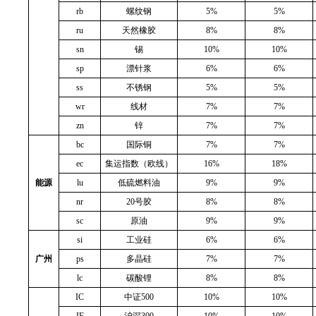
rb
螺纹钢
5%
5%
ru
天然橡胶
8%
8%
sn
锡
10%
10%
sp
漂针浆
6%
6%
ss
不锈钢
5%
5%
wr
线材
7%
7%
zn
锌
7%
7%
bc
国际铜
7%
7%
ec
集运指数（欧线）
16%
18%
能源
lu
低硫燃料油
9%
9%
nr
20号胶
8%
8%
sc
原油
9%
9%
si
工业硅
6%
6%
广州
ps
多晶硅
7%
7%
lc
碳酸锂
8%
8%
IC
中证
500
10%
10%
IF
沪深
300
10%
10%