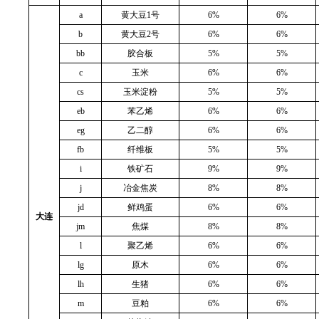
a
黄大豆
1
号
6%
6%
b
黄大豆
2
号
6%
6%
bb
胶合板
5%
5%
c
玉米
6%
6%
cs
玉米淀粉
5%
5%
eb
苯乙烯
6%
6%
eg
乙二醇
6%
6%
fb
纤维板
5%
5%
i
铁矿石
9%
9%
j
冶金焦炭
8%
8%
jd
鲜鸡蛋
6%
6%
大连
jm
焦煤
8%
8%
l
聚乙烯
6%
6%
lg
原木
6%
6%
lh
生猪
6%
6%
m
豆粕
6%
6%