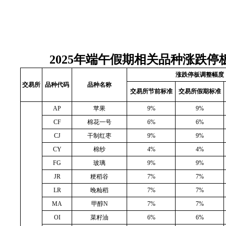
2025年端午假期相关品种涨跌
涨跌停板调整幅度
交易所
品种代码
品种名称
交易所节前标准
交易所假期标准
AP
苹果
9%
9%
CF
棉花一号
6%
6%
CJ
干制红枣
9%
9%
CY
棉纱
4%
4%
FG
玻璃
9%
9%
JR
粳稻谷
7%
7%
LR
晚籼稻
7%
7%
MA
甲醇
N
7%
7%
OI
菜籽油
6%
6%