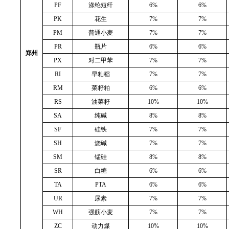
PF
涤纶短纤
6%
6%
PK
花生
7%
7%
PM
普通小麦
7%
7%
PR
瓶片
6%
6%
郑州
PX
对二甲苯
7%
7%
RI
早籼稻
7%
7%
RM
菜籽粕
6%
6%
RS
油菜籽
10%
10%
SA
纯碱
8%
8%
SF
硅铁
7%
7%
SH
烧碱
7%
7%
SM
锰硅
8%
8%
SR
白糖
6%
6%
TA
PTA
6%
6%
UR
尿素
7%
7%
WH
强筋小麦
7%
7%
ZC
动力煤
10%
10%