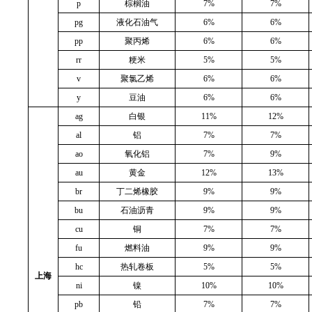
p
棕榈油
7%
7%
pg
液化石油气
6%
6%
pp
聚丙烯
6%
6%
rr
粳米
5%
5%
v
聚氯乙烯
6%
6%
y
豆油
6%
6%
ag
白银
11%
12%
al
铝
7%
7%
ao
氧化铝
7%
9%
au
黄金
12%
13%
br
丁二烯橡胶
9%
9%
bu
石油沥青
9%
9%
cu
铜
7%
7%
fu
燃料油
9%
9%
hc
热轧卷板
5%
5%
上海
ni
镍
10%
10%
pb
铅
7%
7%