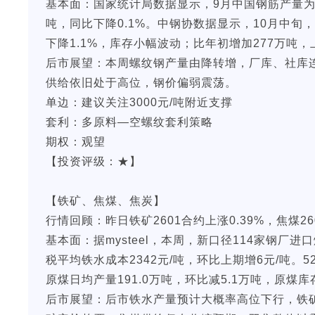
基本面：国家统计局数据显示，9月中国钢筋产量为147
吨，同比下降0.1%。中钢协数据显示，10月中旬，
下降1.1%，库存小幅波动；比年初增加277万吨，上
后市展望：本周螺纹钢产量由降转增，厂库、社库
供给依旧处于高位，钢价偏弱震荡。
单边：建议关注3000元/吨附近支撑
套利：多原料—空螺纹套利策略
期权：观望
【投资评级：★】
【铁矿、焦煤、焦炭】
行情回顾：昨日铁矿2601合约上涨0.39%，焦煤260
基本面：据mysteel，本周，新口径114家钢厂进口
税平均铁水成本2342元/吨，环比上期增6元/吨。5
原煤日均产量191.0万吨，环比减5.1万吨，原煤库存
后市展望：后市铁水产量预计大概率高位下行，铁