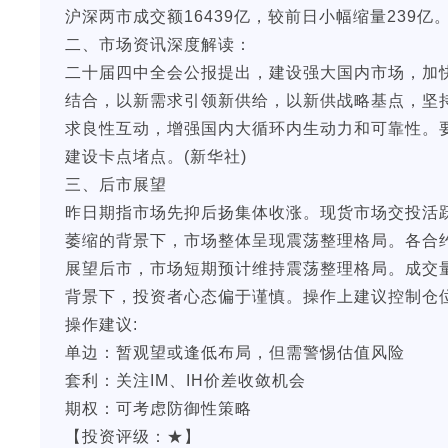
沪深两市成交额16439亿，较前日小幅缩量239亿
二、市场资讯深度解读：
二十届四中全会公报提出，建设强大国内市场，加
结合，以新需求引领新供给，以新供战略基点，坚
求良性互动，增强国内大循环内生动力和可靠性。
建设卡点堵点。(新华社)
三、后市展望
昨日期指市场先抑后扬集体收涨。现货市场交投活
萎缩的背景下，市场整体呈现震荡整理格局。各合
展望后市，市场短期预计维持震荡整理格局。成交
背景下，投资者心态偏于谨慎。操作上建议控制仓
操作建议:
单边：暂观望或逢低布局，但需警惕估值风险
套利：关注IM、IH价差收敛机会
期权：可考虑防御性策略
【投资评级：★】