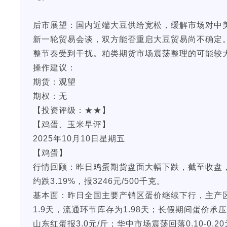
后市展望：国内近端大豆供给宽松，缓解市场对中
新一轮贸易会谈，双方能否重启大豆贸易尚不确定
整节奏受到干扰。粕类期货市场震荡整理的可能较
操作建议：
期货：观望
期权：无
【投资评级：★★】
【鸡蛋、玉米早评】
2025年10月10日星期五
【鸡蛋】
行情回顾：昨日鸡蛋期货盘面大幅下跌，截至收盘，主力JD
约跌3.19%，报3246元/500千克。
基本面：昨日全国主要产销区蛋价继续下行，主产区均
1.9天，流通环节库存为1.98天；长假期间蛋价承
山东红蛋报3.0元/斤；华中市场震荡回落0.10-