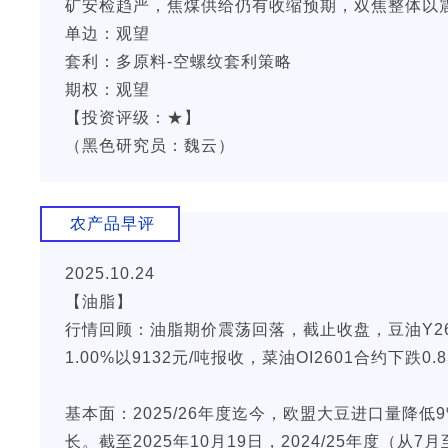
矿安检趋严，焦煤供给仍有收缩预期，双焦整体以
单边：观望
套利：多原料-空螺纹套利策略
期权：观望
【投资评级：★】
（黑色研究员：魏云）
农产品早评
2025.10.24
【油脂】
行情回顾：油脂期价震荡回落，截止收盘，豆油Y2601
1.00%以9132元/吨报收，菜油OI2601合约下跌0.
基本面：2025/26年度迄今，欧盟大豆进口量降
长。截至2025年10月19日，2024/25年度（