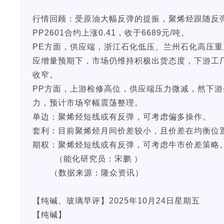
行情回顾：受原油大幅反弹的提振，聚烯烃跟随反弹。昨
PP2601合约上涨0.41，收于6689元/吨。
PE方面，供应端，浙江石化低压、兰州石化高压重
应增量预期下，市场仍维持积极出货态度，下游工
收窄。
PP方面，上游检修高位，供应端压力微减，然下
力，预计市场窄幅震荡整理。
单边：聚烯烃短线或有反弹，可考虑偏多操作。
套利：目前聚烯烃月间价差较小，且价差在均衡位
期权：聚烯烃短线或有反弹，可考虑牛市价差
（能化研究员：宋鹏 ）
（数据来源：隆众资讯）
【纯碱、玻璃早评】2025年10月24日星期五
【纯碱】