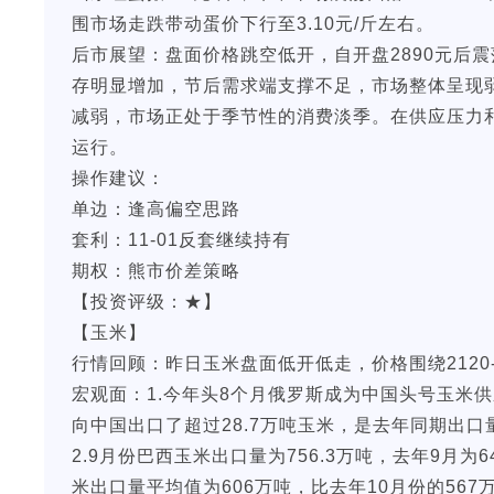
围市场走跌带动蛋价下行至3.10元/斤左右。
后市展望：盘面价格跳空低开，自开盘2890元后震
存明显增加，节后需求端支撑不足，市场整体呈现
减弱，市场正处于季节性的消费淡季。在供应压力
运行。
操作建议：
单边：逢高偏空思路
套利：11-01反套继续持有
期权：熊市价差策略
【投资评级：★】
【玉米】
行情回顾：昨日玉米盘面低开低走，价格围绕2120-2
宏观面：1.今年头8个月俄罗斯成为中国头号玉米
向中国出口了超过28.7万吨玉米，是去年同期出口量
2.9月份巴西玉米出口量为756.3万吨，去年9月为64
米出口量平均值为606万吨，比去年10月份的567万